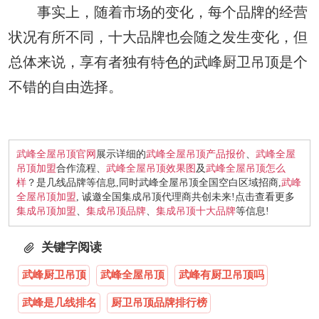
事实上，随着市场的变化，每个品牌的经营
状况有所不同，十大品牌也会随之发生变化，但
总体来说，享有者独有特色的武峰厨卫吊顶是个
不错的自由选择。
武峰全屋吊顶官网
展示详细的
武峰全屋吊顶产品报价
、
武峰全屋
吊顶加盟
合作流程、
武峰全屋吊顶效果图
及
武峰全屋吊顶怎么
样
？是几线品牌等信息,同时武峰全屋吊顶全国空白区域招商,
武峰
全屋吊顶加盟
, 诚邀全国集成吊顶代理商共创未来!点击查看更多
集成吊顶加盟
、
集成吊顶品牌
、
集成吊顶十大品牌
等信息!
关键字阅读
武峰厨卫吊顶
武峰全屋吊顶
武峰有厨卫吊顶吗
武峰是几线排名
厨卫吊顶品牌排行榜