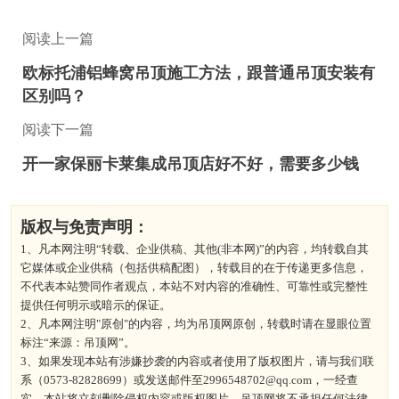
阅读上一篇
欧标托浦铝蜂窝吊顶施工方法，跟普通吊顶安装有
区别吗？
阅读下一篇
开一家保丽卡莱集成吊顶店好不好，需要多少钱
版权与免责声明：
1、凡本网注明“转载、企业供稿、其他(非本网)”的内容，均转载自其
它媒体或企业供稿（包括供稿配图），转载目的在于传递更多信息，
不代表本站赞同作者观点，本站不对内容的准确性、可靠性或完整性
提供任何明示或暗示的保证。
2、凡本网注明"原创"的内容，均为吊顶网原创，转载时请在显眼位置
标注“来源：吊顶网”。
3、如果发现本站有涉嫌抄袭的内容或者使用了版权图片，请与我们联
系（0573-82828699）或发送邮件至2996548702@qq.com，一经查
实，本站将立刻删除侵权内容或版权图片。吊顶网将不承担任何法律