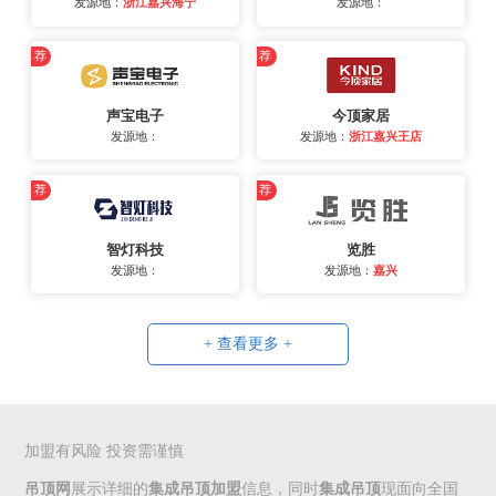
发源地：
浙江嘉兴海宁
发源地：
荐
荐
声宝电子
今顶家居
发源地：
发源地：
浙江嘉兴王店
荐
荐
智灯科技
览胜
发源地：
发源地：
嘉兴
+ 查看更多 +
加盟有风险 投资需谨慎
吊顶网
展示详细的
集成吊顶加盟
信息，同时
集成吊顶
现面向全国