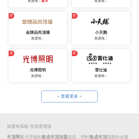
发源地：
嘉兴
发源地：
荐
荐
金牌品尚顶墙
小天鹅
发源地：
发源地：
荐
荐
光博照明
雷仕迪
发源地：
发源地：
+ 查看更多 +
加盟有风险 投资需谨慎
吊顶网
展示详细的
集成吊顶加盟
信息，同时
集成吊顶
现面向全国