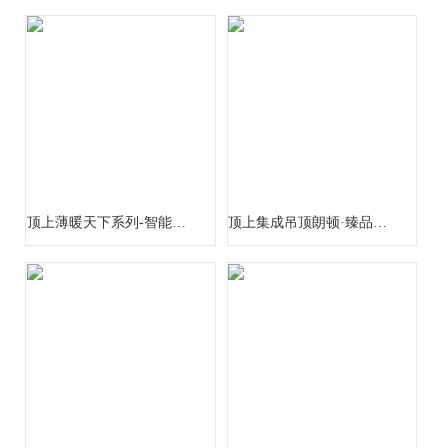
顶上薄暖天下系列-智能超薄换气扇
顶上集成吊顶朗顿·臻品系列-世家名品