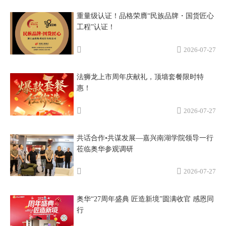
重量级认证！品格荣膺“民族品牌・国货匠心
工程”认证！
2026-07-27
法狮龙上市周年庆献礼，顶墙套餐限时特
惠！
2026-07-27
共话合作•共谋发展—嘉兴南湖学院领导一行
莅临奥华参观调研
2026-07-27
奥华“27周年盛典 匠造新境”圆满收官 感恩同
行