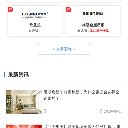
荐
荐
欧兹兰
格勒全屋吊顶
发源地：
发源地：
浙江嘉兴海盐
+ 查看更多 +
最新资讯
暑期焕新｜老房翻新，为什么更适合选择全
铝家居？
2026-08-05
【27周年庆】鼎美顶墙全国大促已启幕 ，重