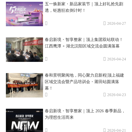
五一焕新家・新品家装节｜顶上好礼抢先剧
透，钜惠狂欢倒计时！
2026-04-27
春启新境・智享整家｜顶上集团双站联动！
江西鹰潭 + 湖北汉阳区域交流会圆满落幕
2026-04-24
春和景明聚闽地，同心聚力启新程|顶上福建
区域交流会暨产品培训会・莆田站圆满落
幕！
2026-04-23
春启新境・智享整家｜顶上 2026 春季新品，
为理想生活而来
2026-04-21