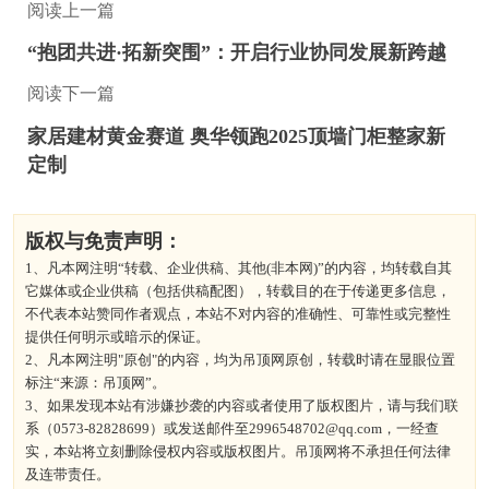
阅读上一篇
“抱团共进·拓新突围”：开启行业协同发展新跨越
阅读下一篇
家居建材黄金赛道 奥华领跑2025顶墙门柜整家新
定制
版权与免责声明：
1、凡本网注明“转载、企业供稿、其他(非本网)”的内容，均转载自其
它媒体或企业供稿（包括供稿配图），转载目的在于传递更多信息，
不代表本站赞同作者观点，本站不对内容的准确性、可靠性或完整性
提供任何明示或暗示的保证。
2、凡本网注明"原创"的内容，均为吊顶网原创，转载时请在显眼位置
标注“来源：吊顶网”。
3、如果发现本站有涉嫌抄袭的内容或者使用了版权图片，请与我们联
系（0573-82828699）或发送邮件至2996548702@qq.com，一经查
实，本站将立刻删除侵权内容或版权图片。吊顶网将不承担任何法律
及连带责任。