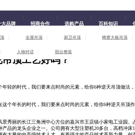
十大品牌
招商合作
选购产品
百科知识
顶
全屋吊顶
厨卫吊顶
蜂窝大板吊顶
美天花吊顶工艺好吗？
人物对话
阳台整装
花吊顶工艺好吗？
个年轻的时代，我们要来点时尚的元素，给你6种逆天吊顶做法
个年长的时代，我们要来点时尚的元素，给你6种逆天吊顶作
秀丽的长江三角洲中心方位的嘉兴市王店镇小家电工业园。占地
产品的龙头企业之一。公司拥有大型注塑机20多台，高档冲床
拥有大量的中高级技术人才，有着强大的产品技术革新力量。创