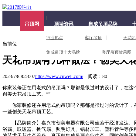
吊顶网
顶墙资讯
集成吊顶品牌
行业热点
客厅吊顶
天花吊
当前位置：
吊顶网
>
集成吊顶资讯
> 天花吊顶有几种做法？创
集成吊顶十大品牌
客厅吊顶效果图
天花吊顶有几种做法？创美天
2023/7/8 8:43:07
https://www.cuwell.com/
阅读：80
你家装修还在用老式的吊顶吗？那都是很过时的设计了，在这
创美天花吊顶工艺。
“
”
你家装修还在用老式的吊顶吗？那都是很过时的设计了，在这
一些创美天花吊顶工艺。
【品牌简介】嘉兴市创美电器有限公司坐落于经济发达、风景
浴霸、取暖器、换气扇、照明灯具、铝材加工、塑料管件等多种
的艺术天花生产设备，真正做集成吊顶专业生产，同时创美还