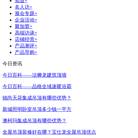
知道+
名人访+
展会专题+
企业活动+
聚加盟+
高端访谈+
店铺经营+
产品测评+
产品导购+
今日资讯
今日百科——法狮龙建筑顶墙
今日百科——品格全域速暖浴霸
锦尚天花集成吊顶有哪些优势？
新城照明卧室吊顶多少钱一平方
澳柯玛集成吊顶有哪些优势？
全屋吊顶装修好在哪？宝仕龙全屋吊顶优点