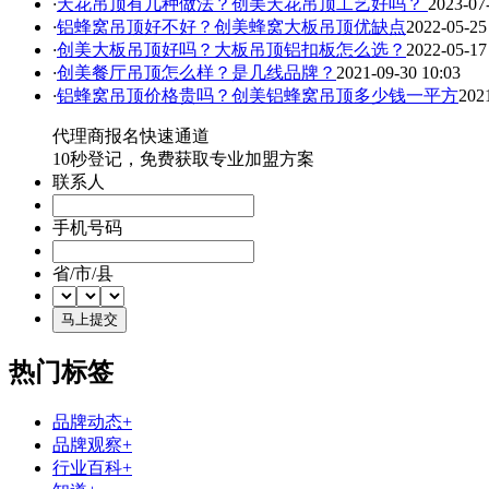
·
天花吊顶有几种做法？创美天花吊顶工艺好吗？
2023-07
·
铝蜂窝吊顶好不好？创美蜂窝大板吊顶优缺点
2022-05-25
·
创美大板吊顶好吗？大板吊顶铝扣板怎么选？
2022-05-17
·
创美餐厅吊顶怎么样？是几线品牌？
2021-09-30 10:03
·
铝蜂窝吊顶价格贵吗？创美铝蜂窝吊顶多少钱一平方
202
代理商报名快速通道
10秒登记，免费获取专业加盟方案
联系人
手机号码
省/市/县
热门标签
品牌动态+
品牌观察+
行业百科+