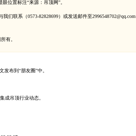
显眼位置标注“来源：吊顶网”。
系（0573-82828699）或发送邮件至2996548702@q
网所有。
文发布到“朋友圈”中。
集成吊顶行业动态。