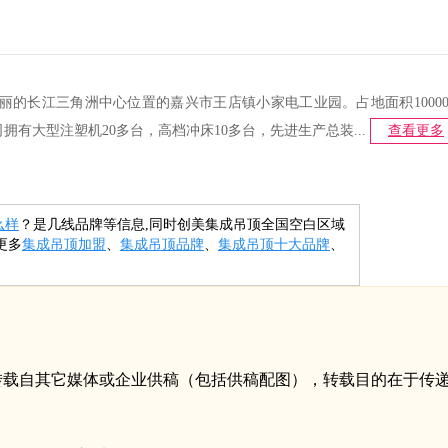
丽的长江三角洲中心位置的嘉兴市王店镇小家电工业园。占地面积1000
有大型注塑机20多台，高档冲床10多台，先进生产总装...
查看更多
么样
？是几线品牌等信息,同时创美集成吊顶全国空白区域
更多
集成吊顶加盟
、
集成吊顶品牌
、
集成吊顶十大品牌
、
，均转载自其它媒体或企业供稿（包括供稿配图），转载目的在于