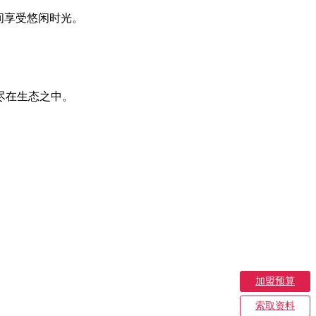
间享受悠闲时光。
尽在生态之中。
。
加盟预算
索取资料