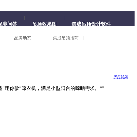
保养问答
吊顶效果图
集成吊顶设计软件
品牌动态
集成吊顶招商
手机访问
“迷你款”晾衣机，满足小型阳台的晾晒需求。
“
”