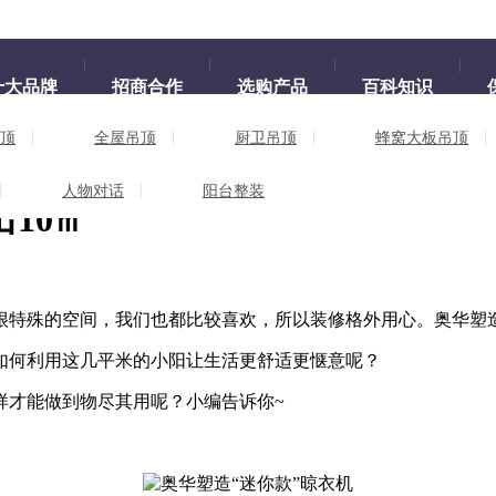
十大品牌
招商合作
选购产品
百科知识
顶
全屋吊顶
厨卫吊顶
蜂窝大板吊顶
家多出10㎡
人物对话
阳台整装
10㎡
很特殊的空间，我们也都比较喜欢，所以装修格外用心。奥华塑造
如何利用这几平米的小阳让生活更舒适更惬意呢？
样才能做到物尽其用呢？小编告诉你~