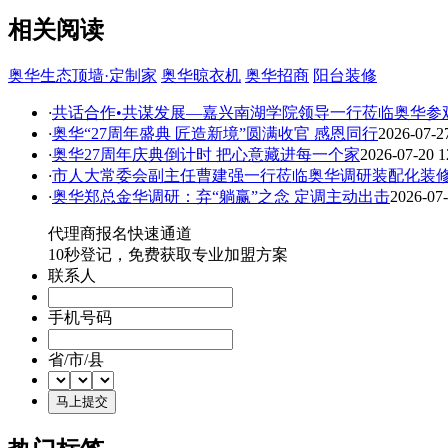
相关阅读
奥华生态顶墙·定制家
奥华晾衣机
奥华招商
阳台装修
·
共话合作•共谋发展—嘉兴南湖学院领导一行莅临奥华参
·
奥华“27周年盛典 匠造新境”圆满收官 感恩同行
2026-07-2
·
奥华27周年庆典倒计时 把心意藏进每一个家
2026-07-20 1
·
市人大常委会副主任曹建强一行莅临奥华调研装配化装
·
奥华郑总金华调研：弃“躺赢”之念 定调主动出击
2026-07-
代理商报名快速通道
10秒登记，免费获取专业加盟方案
联系人
手机号码
省/市/县