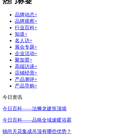
热门标签
品牌动态+
品牌观察+
行业百科+
知道+
名人访+
展会专题+
企业活动+
聚加盟+
高端访谈+
店铺经营+
产品测评+
产品导购+
今日资讯
今日百科——法狮龙建筑顶墙
今日百科——品格全域速暖浴霸
锦尚天花集成吊顶有哪些优势？