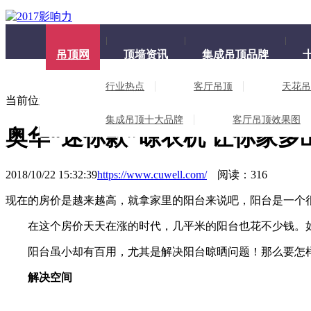
吊顶网
顶墙资讯
集成吊顶品牌
行业热点
客厅吊顶
天花吊
当前位置：
吊顶网
>
集成吊顶资讯
> 奥华“迷你款”晾衣机 让你
集成吊顶十大品牌
客厅吊顶效果图
奥华“迷你款”晾衣机 让你家多出
2018/10/22 15:32:39
https://www.cuwell.com/
阅读：316
现在的房价是越来越高，就拿家里的阳台来说吧，阳台是一个
在这个房价天天在涨的时代，几平米的阳台也花不少钱。
阳台虽小却有百用，尤其是解决阳台晾晒问题！那么要怎
解决空间