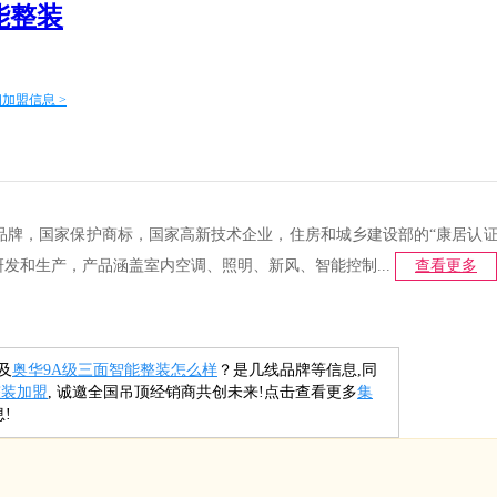
能整装
加盟信息 >
十大品牌，国家保护商标，国家高新技术企业，住房和城乡建设部的“康居认
发和生产，产品涵盖室内空调、照明、新风、智能控制...
查看更多
及
奥华9A级三面智能整装怎么样
？是几线品牌等信息,同
整装加盟
, 诚邀全国吊顶经销商共创未来!点击查看更多
集
!