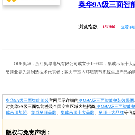
奥华9A级三面智
浏览指数：
181000
查看详细
OUR奥华，浙江奥华电气有限公司成立于1999年，集成吊顶
吊顶业界先进制造技术代表者；致力于室内环境调节系统集成产品的研
奥华9A级三面智能整装
官网展示详细的
奥华9A级三面智能整装效果图
时奥华9A级三面智能整装全国空白区域火热招商,
奥华9A级三面智能
成吊顶加盟
、
集成吊顶品牌
、
集成吊顶十大品牌
、
吊顶十大品牌
等信息
版权与免责声明：