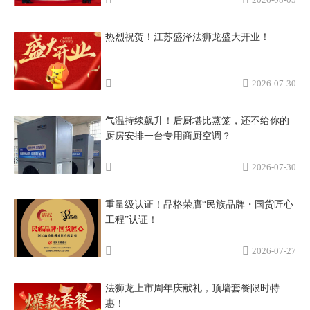
热烈祝贺！江苏盛泽法狮龙盛大开业！
2026-07-30
气温持续飙升！后厨堪比蒸笼，还不给你的
厨房安排一台专用商厨空调？
2026-07-30
重量级认证！品格荣膺“民族品牌・国货匠心
工程”认证！
2026-07-27
法狮龙上市周年庆献礼，顶墙套餐限时特
惠！