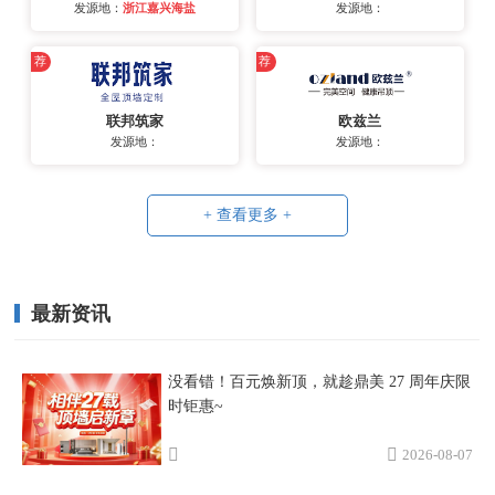
发源地：
浙江嘉兴海盐
发源地：
荐
荐
联邦筑家
欧兹兰
发源地：
发源地：
+ 查看更多 +
最新资讯
没看错！百元焕新顶，就趁鼎美 27 周年庆限
时钜惠~
2026-08-07