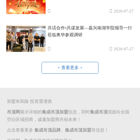
2026-07-27
共话合作•共谋发展—嘉兴南湖学院领导一行
莅临奥华参观调研
2026-07-27
+ 查看更多 +
加盟有风险 投资需谨慎
吊顶网
展示详细的
集成吊顶加盟
信息，同时
集成吊顶
现面向全国
空白区域招商，诚邀加盟商共创未来！
点击查看更多
集成吊顶品牌
、
集成吊顶加盟
等信息！