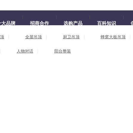
十大品牌
招商合作
选购产品
百科知识
顶
全屋吊顶
厨卫吊顶
蜂窝大板吊顶
人物对话
阳台整装