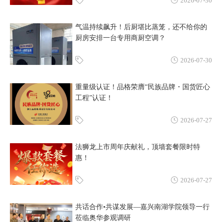
2026-07-30
气温持续飙升！后厨堪比蒸笼，还不给你的
厨房安排一台专用商厨空调？
2026-07-30
重量级认证！品格荣膺“民族品牌・国货匠心
工程”认证！
2026-07-27
法狮龙上市周年庆献礼，顶墙套餐限时特
惠！
2026-07-27
共话合作•共谋发展—嘉兴南湖学院领导一行
莅临奥华参观调研