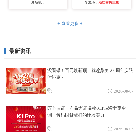
发源地：
发源地：
浙江嘉兴王店
+ 查看更多 +
最新资讯
没看错！百元焕新顶，就趁鼎美 27 周年庆限
时钜惠~
2026-08-07
匠心认证，产品为证|品格K1Pro浴室暖空
调，解码国货标杆的硬核实力
2026-08-06