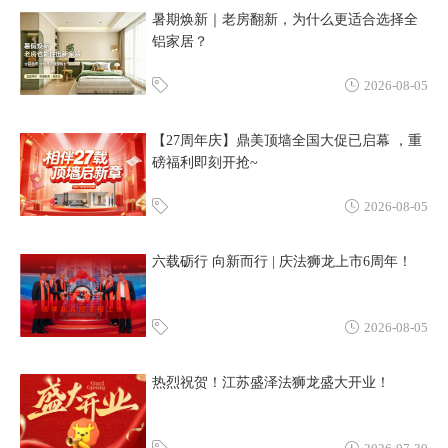
暑期焕新｜老房翻新，为什么更适合选择全
铝家居？
2026-08-05
【27周年庆】鼎美顶墙全国大促已启幕 ，重
磅福利即刻开抢~
2026-08-05
六载砺行 向新而行 | 庆法狮龙上市6周年！
2026-08-05
热烈祝贺！江苏盛泽法狮龙盛大开业！