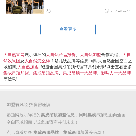
2026-07-27
+ 查看更多 +
大自然官网
展示详细的
大自然产品报价
、
大自然加盟
合作流程、
大自
然效果图
及
大自然怎么样
？是几线品牌等信息,同时大自然全国空白区
域招商,
大自然加盟
, 诚邀全国集成吊顶代理商共创未来!点击查看更多
集成吊顶加盟
、
集成吊顶品牌
、
集成吊顶十大品牌
、
影响力十大品牌
等信息!
加盟有风险 投资需谨慎
吊顶网
展示详细的
集成吊顶加盟
信息，同时
集成吊顶
现面向全国
空白区域招商，诚邀加盟商共创未来！
点击查看更多
集成吊顶品牌
、
集成吊顶加盟
等信息！