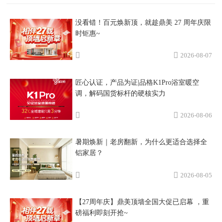
没看错！百元焕新顶，就趁鼎美 27 周年庆限
时钜惠~
2026-08-07
匠心认证，产品为证|品格K1Pro浴室暖空
调，解码国货标杆的硬核实力
2026-08-06
暑期焕新｜老房翻新，为什么更适合选择全
铝家居？
2026-08-05
【27周年庆】鼎美顶墙全国大促已启幕 ，重
磅福利即刻开抢~