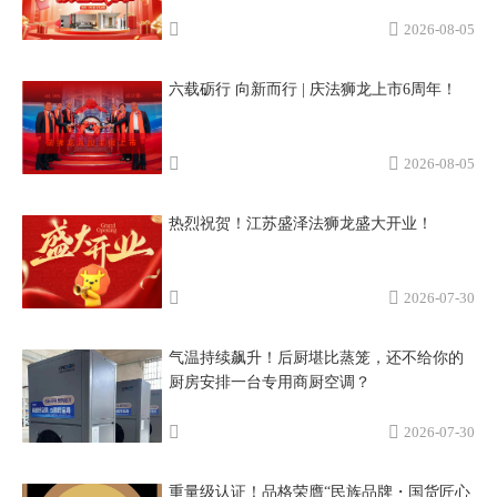
2026-08-05
六载砺行 向新而行 | 庆法狮龙上市6周年！
2026-08-05
热烈祝贺！江苏盛泽法狮龙盛大开业！
2026-07-30
气温持续飙升！后厨堪比蒸笼，还不给你的
厨房安排一台专用商厨空调？
2026-07-30
重量级认证！品格荣膺“民族品牌・国货匠心