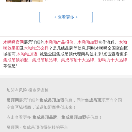
+ 查看更多 +
木呦呦官网
展示详细的
木呦呦产品报价
、
木呦呦加盟
合作流程、
木呦
呦效果图
及
木呦呦怎么样
？是几线品牌等信息,同时木呦呦全国空白区
域招商,
木呦呦加盟
, 诚邀全国集成吊顶代理商共创未来!点击查看更多
集成吊顶加盟
、
集成吊顶品牌
、
集成吊顶十大品牌
、
影响力十大品牌
等信息!
加盟有风险 投资需谨慎
吊顶网
展示详细的
集成吊顶加盟
信息，同时
集成吊顶
现面向全国
空白区域招商，诚邀加盟商共创未来！
点击查看更多
集成吊顶品牌
、
集成吊顶加盟
等信息！
吊顶网 - 集成吊顶值得信赖的平台