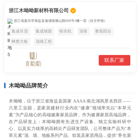
浙江木呦呦新材料有限公司
浙江省嘉兴市海盐县澉浦镇堰山路666号1幢一层（自主申报）
集成吊顶
集成墙面
晾衣机
顶墙
整装阳台
蜂窝大板
顶墙工程
联系厂家
木呦呦品牌简介
木呦呦，位于浙江省海盐县国家 AAAA 南北湖风景名胜区——
六里工业园，是家居建材行业内在“健康”领域率先以“本草元
素”为产品核心的高端健康家居品牌。作为健康家居高端品牌，
在产品研发上：木呦呦拥有先进生产设备、独立实验科研中
心、以及实力雄厚的高精尖产品研发团队，公司整体产品为“本
草元素”顶、墙、地板系列产品、软装及家居用品，提供“养生新