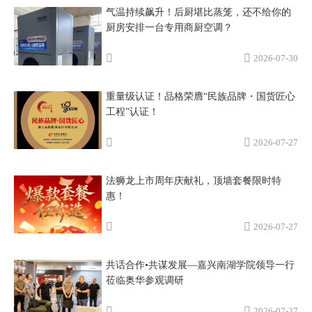
气温持续飙升！后厨堪比蒸笼，还不给你的
厨房安排一台专用商厨空调？
2026-07-30
重量级认证！品格荣膺“民族品牌・国货匠心
工程”认证！
2026-07-27
法狮龙上市周年庆献礼，顶墙套餐限时特
惠！
2026-07-27
共话合作•共谋发展—嘉兴南湖学院领导一行
莅临奥华参观调研
2026-07-27