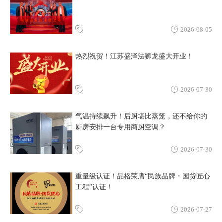
2026-08-05
热烈祝贺！江苏盛泽法狮龙盛大开业！
2026-07-30
气温持续飙升！后厨堪比蒸笼，还不给你的
厨房安排一台专用商厨空调？
2026-07-30
重量级认证！品格荣膺“民族品牌・国货匠心
工程”认证！
2026-07-27