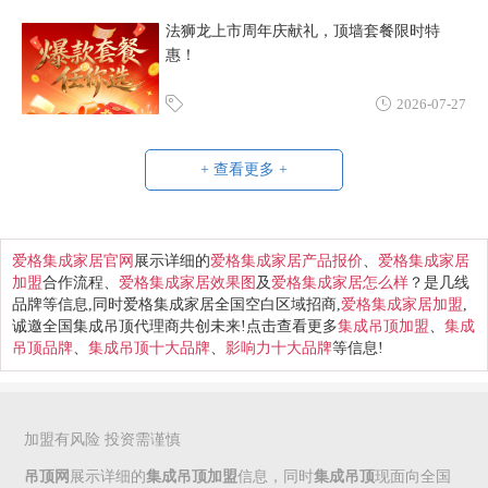
法狮龙上市周年庆献礼，顶墙套餐限时特
惠！
2026-07-27
+ 查看更多 +
爱格集成家居官网
展示详细的
爱格集成家居产品报价
、
爱格集成家居
加盟
合作流程、
爱格集成家居效果图
及
爱格集成家居怎么样
？是几线
品牌等信息,同时爱格集成家居全国空白区域招商,
爱格集成家居加盟
,
诚邀全国集成吊顶代理商共创未来!点击查看更多
集成吊顶加盟
、
集成
吊顶品牌
、
集成吊顶十大品牌
、
影响力十大品牌
等信息!
加盟有风险 投资需谨慎
吊顶网
展示详细的
集成吊顶加盟
信息，同时
集成吊顶
现面向全国