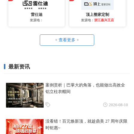
雷仕迪
顶上整家定制
发源地：
发源地：
浙江嘉兴王店
+ 查看更多 +
最新资讯
案例赏析｜巴掌大的角落，也能做出高效全
铝立柱衣帽间
2026-08-10
没看错！百元焕新顶，就趁鼎美 27 周年庆限
时钜惠~