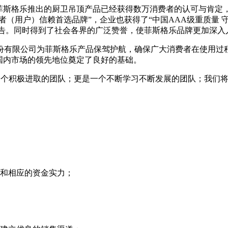
斯格乐推出的厨卫吊顶产品已经获得数万消费者的认可与肯定
（用户）信赖首选品牌”，企业也获得了“中国AAA级重质量 守信
报告。同时得到了社会各界的广泛赞誉，使菲斯格乐品牌更加深入
份有限公司为菲斯格乐产品保驾护航，确保广大消费者在使用过
国内市场的领先地位奠定了良好的基础。
积极进取的团队；更是一个不断学习不断发展的团队；我们将以
念和相应的资金实力；