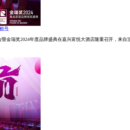
”称号
会暨金瑞奖2024年度品牌盛典在嘉兴富悦大酒店隆重召开，来自