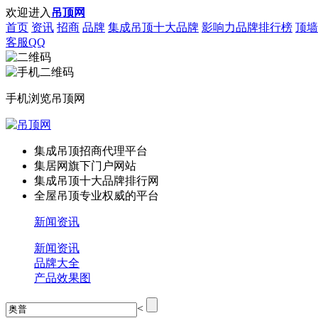
欢迎进入
吊顶网
首页
资讯
招商
品牌
集成吊顶十大品牌
影响力品牌排行榜
顶墙
客服QQ
手机浏览吊顶网
集成吊顶招商代理平台
集居网旗下门户网站
集成吊顶十大品牌排行网
全屋吊顶专业权威的平台
新闻资讯
新闻资讯
品牌大全
产品效果图
<