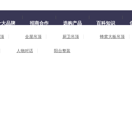
十大品牌
招商合作
选购产品
百科知识
顶
全屋吊顶
厨卫吊顶
蜂窝大板吊顶
人物对话
阳台整装