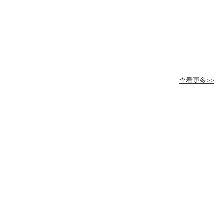
查看更多>>